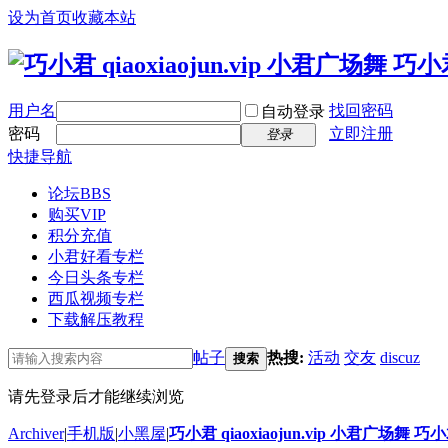
设为首页
收藏本站
用户名
找回密码
自动登录
密码
立即注册
登录
快捷导航
论坛
BBS
购买VIP
积分充值
小君好看专栏
今日头条专栏
西瓜视频专栏
下载解压教程
帖子
热搜:
活动
交友
discuz
搜索
请先登录后才能继续浏览
Archiver
|
手机版
|
小黑屋
|
巧小君 qiaoxiaojun.vip 小君广场舞 