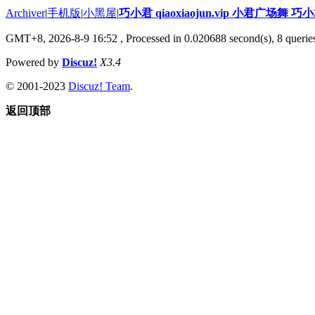
Archiver
|
手机版
|
小黑屋
|
巧小君 qiaoxiaojun.vip 小君广场舞 
GMT+8, 2026-8-9 16:52
, Processed in 0.020688 second(s), 8 queries
Powered by
Discuz!
X3.4
© 2001-2023
Discuz! Team
.
返回顶部