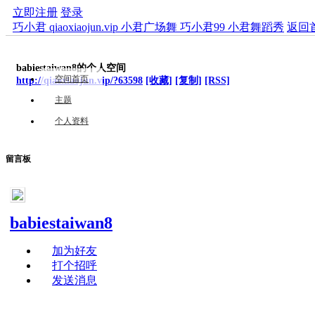
立即注册
登录
巧小君 qiaoxiaojun.vip 小君广场舞 巧小君99 小君舞蹈秀
返回
babiestaiwan8的个人空间
空间首页
http://qiaoxiaojun.vip/?63598
[收藏]
[复制]
[RSS]
主题
个人资料
留言板
babiestaiwan8
加为好友
打个招呼
发送消息