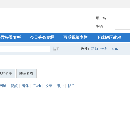
用户名
密码
小君好看专栏
今日头条专栏
西瓜视频专栏
下载解压教程
热搜:
活动
交友
discuz
帖子
搜
我的分享
随便看看
索
网址
|
视频
|
音乐
|
Flash
|
投票
|
用户
|
帖子