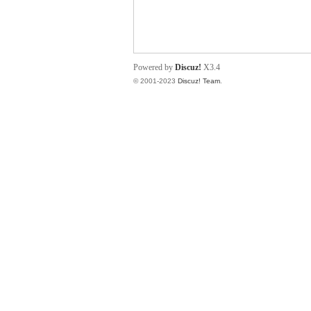
小
Powered by
Discuz!
X3.4
© 2001-2023
Discuz! Team
.
君
qia