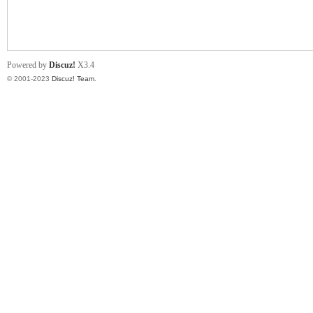
小
Powered by
Discuz!
X3.4
© 2001-2023
Discuz! Team
.
君
qia