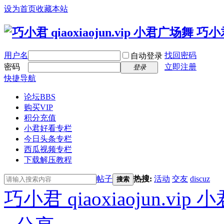
设为首页
收藏本站
用户名
找回密码
自动登录
密码
立即注册
登录
快捷导航
论坛
BBS
购买VIP
积分充值
小君好看专栏
今日头条专栏
西瓜视频专栏
下载解压教程
帖子
热搜:
活动
交友
discuz
搜索
巧小君 qiaoxiaojun.v