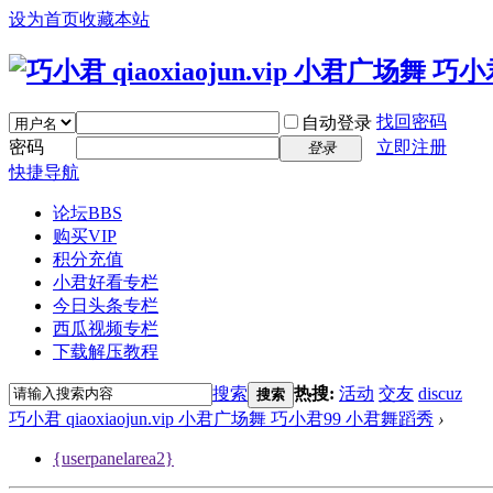
设为首页
收藏本站
找回密码
自动登录
密码
立即注册
登录
快捷导航
论坛
BBS
购买VIP
积分充值
小君好看专栏
今日头条专栏
西瓜视频专栏
下载解压教程
搜索
热搜:
活动
交友
discuz
搜索
巧小君 qiaoxiaojun.vip 小君广场舞 巧小君99 小君舞蹈秀
›
{userpanelarea2}