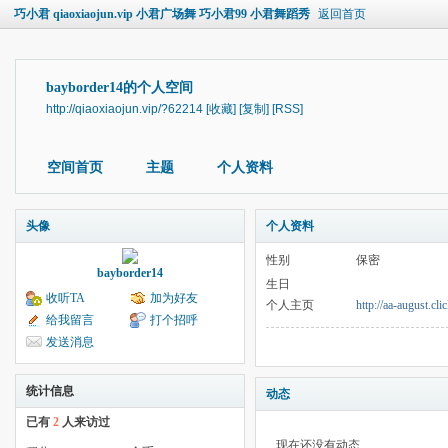
巧小君 qiaoxiaojun.vip 小君广场舞 巧小君99 小君舞蹈秀
返回首页
bayborder14的个人空间
http://qiaoxiaojun.vip/?62214
[收藏]
[复制]
[RSS]
空间首页
主题
个人资料
头像
个人资料
性别
保密
bayborder14
生日
收听TA
加为好友
个人主页
http://aa-august.cli
给我留言
打个招呼
发送消息
统计信息
动态
已有
2
人来访过
现在还没有动态