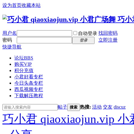
设为首页
收藏本站
用户名
找回密码
自动登录
密码
立即注册
登录
快捷导航
论坛
BBS
购买VIP
积分充值
小君好看专栏
今日头条专栏
西瓜视频专栏
下载解压教程
帖子
热搜:
活动
交友
discuz
搜索
巧小君 qiaoxiaojun.v