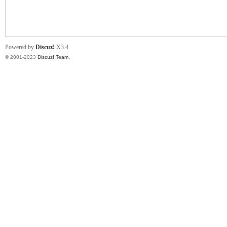
小
Powered by
Discuz!
X3.4
© 2001-2023
Discuz! Team
.
君
qia