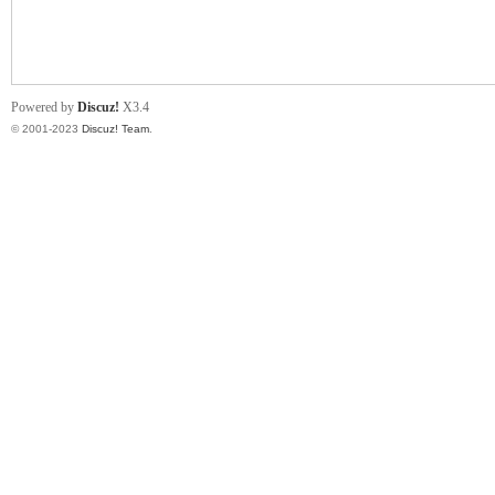
小
Powered by
Discuz!
X3.4
© 2001-2023
Discuz! Team
.
君
qia