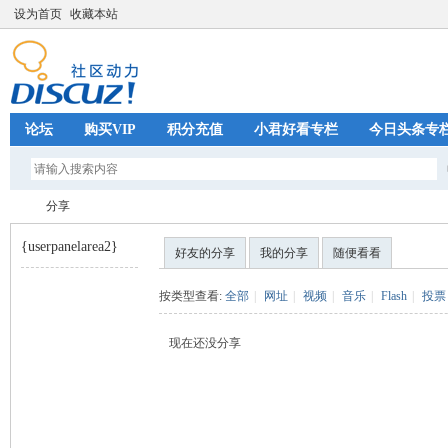
设为首页
收藏本站
论坛
购买VIP
积分充值
小君好看专栏
今日头条专
分享
{userpanelarea2}
好友的分享
我的分享
随便看看
巧
›
按类型查看:
全部
|
网址
|
视频
|
音乐
|
Flash
|
投票
现在还没分享