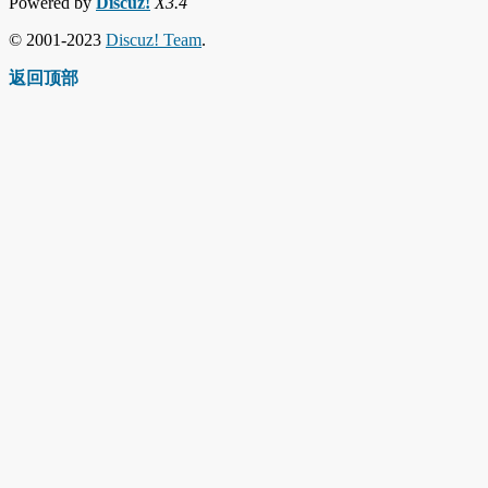
Powered by
Discuz!
X3.4
© 2001-2023
Discuz! Team
.
返回顶部