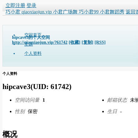
立即注册
登录
巧小君 qiaoxiaojun.vip 小君广场舞 巧小君99 小君舞蹈秀
返回
空间首页
hipcave3的个人空间
http://qiaoxiaojun.vip/?61742
[收藏]
[复制]
[RSS]
主题
个人资料
个人资料
hipcave3
(UID: 61742)
空间访问量
1
邮箱状态
未
性别
保密
生日
-
概况