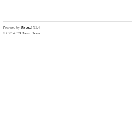
小
Powered by
Discuz!
X3.4
© 2001-2023
Discuz! Team
.
君
qia