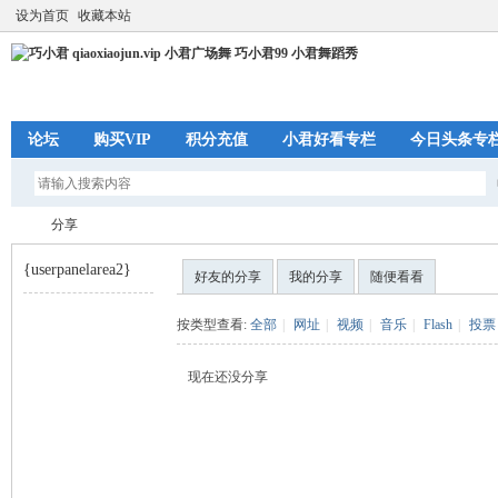
设为首页
收藏本站
论坛
购买VIP
积分充值
小君好看专栏
今日头条专
分享
{userpanelarea2}
好友的分享
我的分享
随便看看
巧
›
按类型查看:
全部
|
网址
|
视频
|
音乐
|
Flash
|
投票
现在还没分享