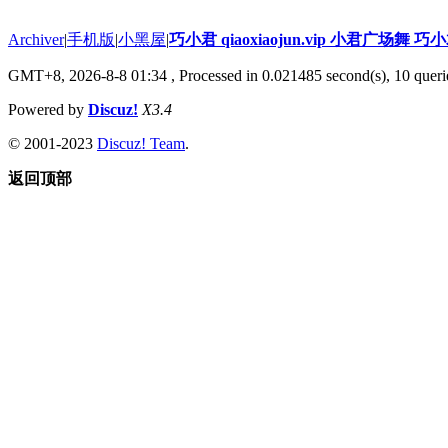
Archiver
|
手机版
|
小黑屋
|
巧小君 qiaoxiaojun.vip 小君广场舞 
GMT+8, 2026-8-8 01:34
, Processed in 0.021485 second(s), 10 querie
Powered by
Discuz!
X3.4
© 2001-2023
Discuz! Team
.
返回顶部