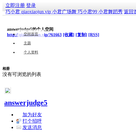
立即注册
登录
巧小君 qiaoxiaojun.vip 小君广场舞 巧小君99 小君舞蹈秀
返回
answerjudge5的个人空间
空间首页
http://qiaoxiaojun.vip/?61663
[收藏]
[复制]
[RSS]
主题
个人资料
相册
没有可浏览的列表
answerjudge5
加为好友
打个招呼
发送消息