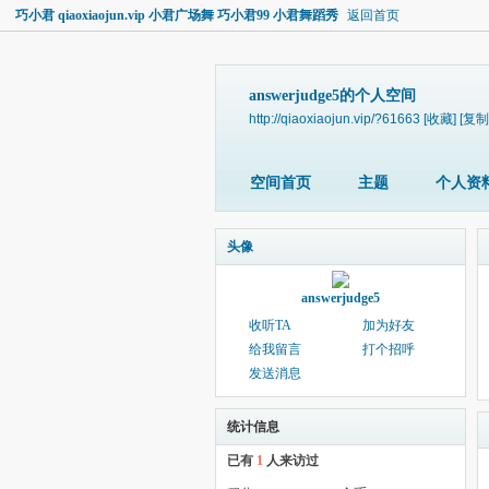
巧小君 qiaoxiaojun.vip 小君广场舞 巧小君99 小君舞蹈秀
返回首页
answerjudge5的个人空间
http://qiaoxiaojun.vip/?61663
[收藏]
[复制
空间首页
主题
个人资
头像
answerjudge5
收听TA
加为好友
给我留言
打个招呼
发送消息
统计信息
已有
1
人来访过