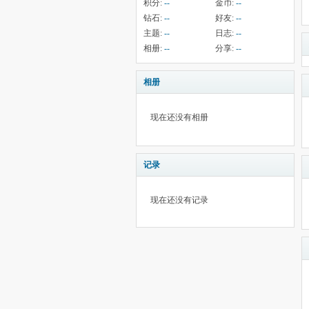
积分:
--
金币:
--
钻石:
--
好友:
--
主题:
--
日志:
--
相册:
--
分享:
--
相册
现在还没有相册
记录
现在还没有记录