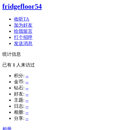
fridgefloor54
收听TA
加为好友
给我留言
打个招呼
发送消息
统计信息
已有
1
人来访过
积分:
--
金币:
--
钻石:
--
好友:
--
主题:
--
日志:
--
相册:
--
分享:
--
相册