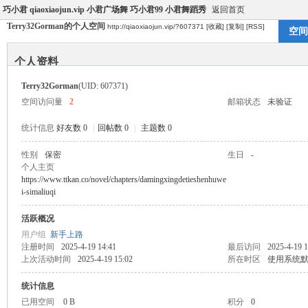
巧小君 qiaoxiaojun.vip 小君广场舞 巧小君99 小君舞蹈秀
返回首页
Terry32Gorman的个人空间
http://qiaoxiaojun.vip/?607371
[收藏]
[复制]
[RSS]
空间
个人资料
Terry32Gorman
(UID: 607371)
空间访问量
2
邮箱状态
未验证
统计信息
好友数 0
|
回帖数 0
|
主题数 0
性别
保密
生日
-
个人主页
https://www.ttkan.co/novel/chapters/damingxingdetieshenhuwe
i-simaliuqi
活跃概况
用户组
新手上路
注册时间
2025-4-19 14:41
最后访问
2025-4-19 1
上次活动时间
2025-4-19 15:02
所在时区
使用系统
统计信息
已用空间
0 B
积分
0