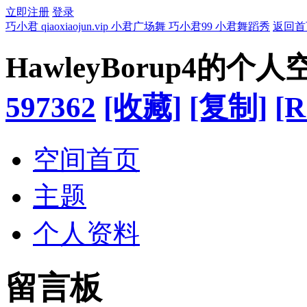
立即注册
登录
巧小君 qiaoxiaojun.vip 小君广场舞 巧小君99 小君舞蹈秀
返回首
HawleyBorup4的个人
597362
[收藏]
[复制]
[R
空间首页
主题
个人资料
留言板