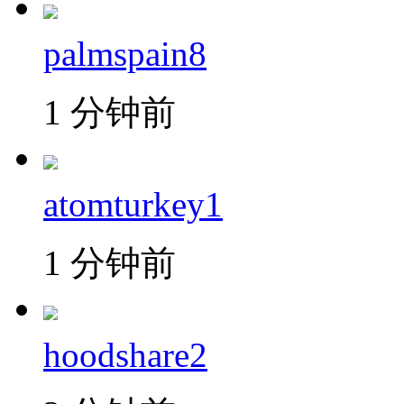
palmspain8
1 分钟前
atomturkey1
1 分钟前
hoodshare2