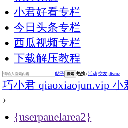
小君好看专栏
今日头条专栏
西瓜视频专栏
下载解压教程
帖子
热搜:
活动
交友
discuz
搜索
巧小君 qiaoxiaojun.v
›
{userpanelarea2}