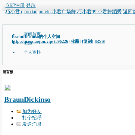
立即注册
登录
巧小君 qiaoxiaojun.vip 小君广场舞 巧小君99 小君舞蹈秀
返回
空间首页
BraunDickinso的个人空间
http://qiaoxiaojun.vip/?596226
[收藏]
[复制]
[RSS]
主题
个人资料
留言板
BraunDickinso
加为好友
打个招呼
发送消息