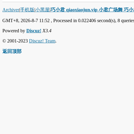
Archiver
|
手机版
|
小黑屋
|
巧小君 qiaoxiaojun.vip 小君广场舞 
GMT+8, 2026-8-7 11:52
, Processed in 0.022406 second(s), 8 queries
Powered by
Discuz!
X3.4
© 2001-2023
Discuz! Team
.
返回顶部