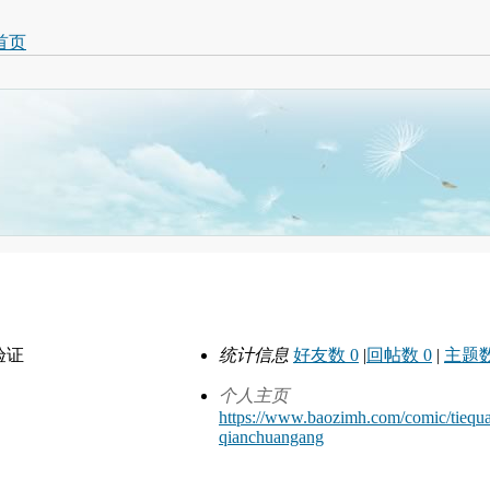
首页
验证
统计信息
好友数 0
|
回帖数 0
|
主题数
个人主页
https://www.baozimh.com/comic/tiequ
qianchuangang