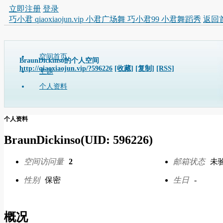
立即注册
登录
巧小君 qiaoxiaojun.vip 小君广场舞 巧小君99 小君舞蹈秀
返回
空间首页
BraunDickinso的个人空间
http://qiaoxiaojun.vip/?596226
[收藏]
[复制]
[RSS]
主题
个人资料
个人资料
BraunDickinso
(UID: 596226)
空间访问量
2
邮箱状态
未
性别
保密
生日
-
概况