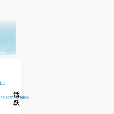
 0
活
anxiaoziwaichuan-
跃