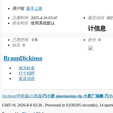
用户组
新手上路
注册时间
2025-4-16 03:47
最后访问
202
所在时区
使用系统默认
计信息
已用空间
0 B
积分
0
钻石
0
BraunDickinso
加为好友
打个招呼
发送消息
Archiver
|
手机版
|
小黑屋
|
巧小君 qiaoxiaojun.vip 小君广场舞 
GMT+8, 2026-8-8 02:26
, Processed in 0.030205 second(s), 14 querie