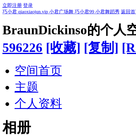
立即注册
登录
巧小君 qiaoxiaojun.vip 小君广场舞 巧小君99 小君舞蹈秀
返回首
BraunDickinso的个人
596226
[收藏]
[复制]
[R
空间首页
主题
个人资料
相册