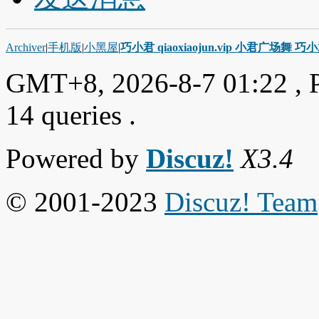
Archiver
|
手机版
|
小黑屋
|
巧小君 qiaoxiaojun.vip 小君广场舞 
GMT+8, 2026-8-7 01:22
, 
14 queries .
Powered by
Discuz!
X3.4
© 2001-2023
Discuz! Team