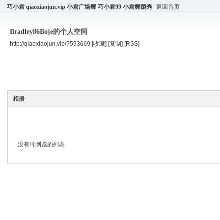
巧小君 qiaoxiaojun.vip 小君广场舞 巧小君99 小君舞蹈秀
返回首页
Bradley86Boje的个人空间
http://qiaoxiaojun.vip/?593669
[收藏]
[复制]
[RSS]
空间首页
主题
个人资料
相册
没有可浏览的列表