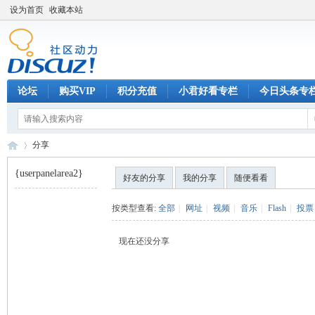
设为首页
收藏本站
论坛
购买VIP
积分充值
小君好看专栏
今日头条专
分享
{userpanelarea2}
好友的分享
我的分享
随便看看
巧
›
按类型查看:
全部
|
网址
|
视频
|
音乐
|
Flash
|
投票
现在还没分享