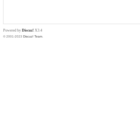
小
Powered by
Discuz!
X3.4
© 2001-2023
Discuz! Team
.
君
qia