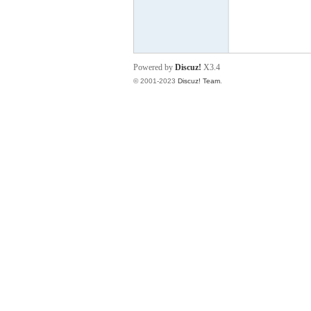
小
Powered by
Discuz!
X3.4
© 2001-2023
Discuz! Team
.
君
qia