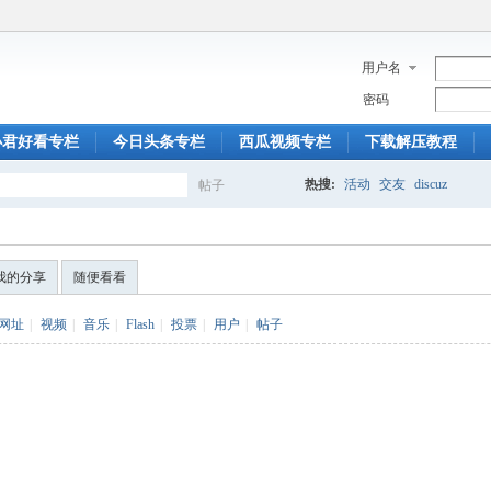
用户名
密码
小君好看专栏
今日头条专栏
西瓜视频专栏
下载解压教程
热搜:
活动
交友
discuz
帖子
搜
我的分享
随便看看
索
网址
|
视频
|
音乐
|
Flash
|
投票
|
用户
|
帖子