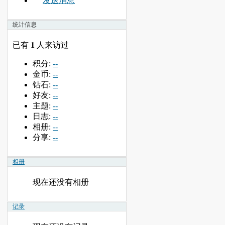
发送消息
统计信息
已有
1
人来访过
积分:
--
金币:
--
钻石:
--
好友:
--
主题:
--
日志:
--
相册:
--
分享:
--
相册
现在还没有相册
记录