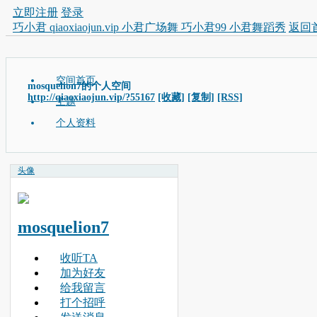
立即注册
登录
巧小君 qiaoxiaojun.vip 小君广场舞 巧小君99 小君舞蹈秀
返回
空间首页
mosquelion7的个人空间
http://qiaoxiaojun.vip/?55167
[收藏]
[复制]
[RSS]
主题
个人资料
头像
mosquelion7
收听TA
加为好友
给我留言
打个招呼