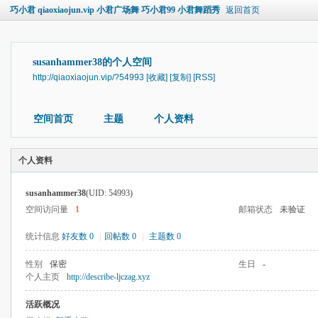
巧小君 qiaoxiaojun.vip 小君广场舞 巧小君99 小君舞蹈秀
返回首页
susanhammer38的个人空间
http://qiaoxiaojun.vip/?54993
[收藏]
[复制]
[RSS]
空间首页
主题
个人资料
个人资料
susanhammer38
(UID: 54993)
空间访问量
1
邮箱状态
未验证
统计信息
好友数 0
|
回帖数 0
|
主题数 0
性别
保密
生日
-
个人主页
http://describe-ljczag.xyz
活跃概况