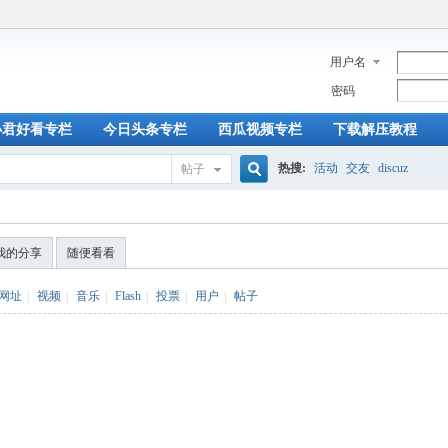
用户名
密码
小君好看专栏
今日头条专栏
西瓜视频专栏
下载解压教程
热搜:
活动
交友
discuz
帖子
搜
我的分享
随便看看
索
网址
|
视频
|
音乐
|
Flash
|
投票
|
用户
|
帖子