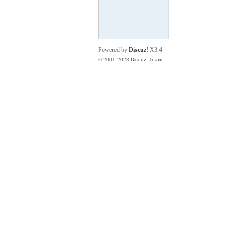
小
Powered by
Discuz!
X3.4
© 2001-2023
Discuz! Team
.
君
qia