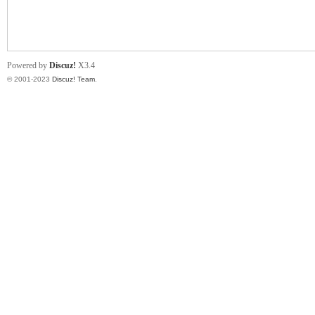
小
Powered by
Discuz!
X3.4
© 2001-2023
Discuz! Team
.
君
qia