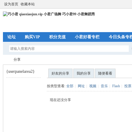
设为首页
收藏本站
论坛
购买VIP
积分充值
小君好看专栏
今日头条专
分享
{userpanelarea2}
好友的分享
我的分享
随便看看
巧
›
按类型查看:
全部
|
网址
|
视频
|
音乐
|
Flash
|
投票
现在还没分享