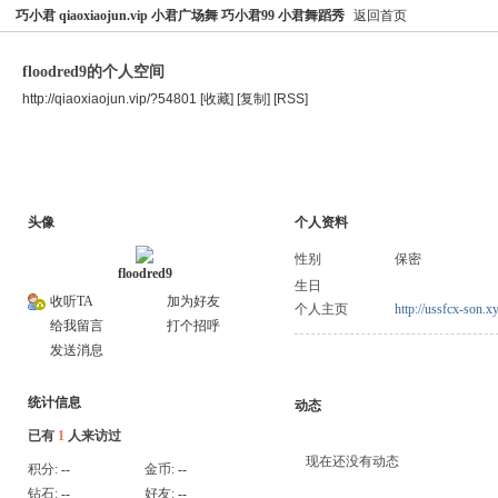
巧小君 qiaoxiaojun.vip 小君广场舞 巧小君99 小君舞蹈秀
返回首页
floodred9的个人空间
http://qiaoxiaojun.vip/?54801
[收藏]
[复制]
[RSS]
空间首页
主题
个人资料
头像
个人资料
性别
保密
floodred9
生日
收听TA
加为好友
个人主页
http://ussfcx-son.x
给我留言
打个招呼
发送消息
统计信息
动态
已有
1
人来访过
现在还没有动态
积分:
--
金币:
--
钻石:
--
好友:
--