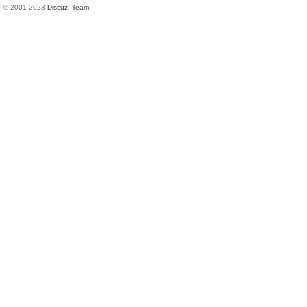
© 2001-2023
Discuz! Team
.