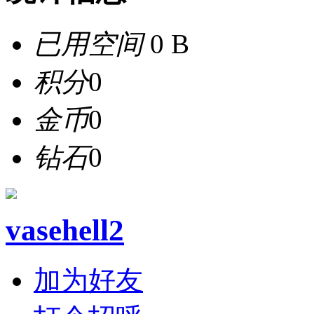
已用空间
0 B
积分
0
金币
0
钻石
0
vasehell2
加为好友