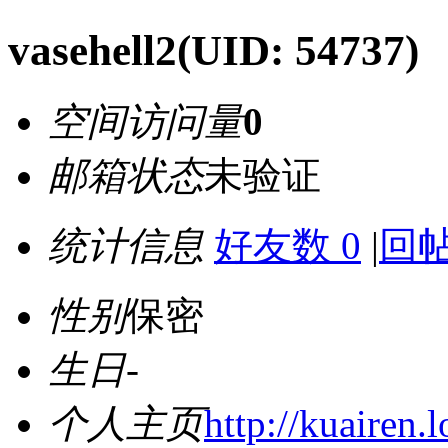
vasehell2
(UID: 54737)
空间访问量
0
邮箱状态
未验证
统计信息
好友数 0
|
回帖
性别
保密
生日
-
个人主页
http://kuairen.l