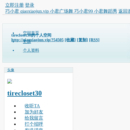
立即注册
登录
巧小君 qiaoxiaojun.vip 小君广场舞 巧小君99 小君舞蹈秀
返回
空间首页
tirecloset30的个人空间
http://qiaoxiaojun.vip/?54505
[收藏]
[复制]
[RSS]
主题
个人资料
头像
tirecloset30
收听TA
加为好友
给我留言
打个招呼