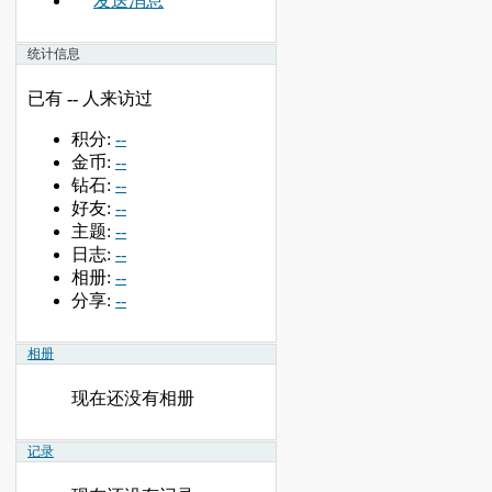
发送消息
统计信息
已有
--
人来访过
积分:
--
金币:
--
钻石:
--
好友:
--
主题:
--
日志:
--
相册:
--
分享:
--
相册
现在还没有相册
记录