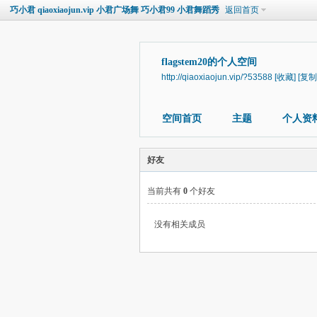
巧小君 qiaoxiaojun.vip 小君广场舞 巧小君99 小君舞蹈秀
返回首页
flagstem20的个人空间
http://qiaoxiaojun.vip/?53588
[收藏]
[复制
空间首页
主题
个人资
好友
当前共有
0
个好友
没有相关成员