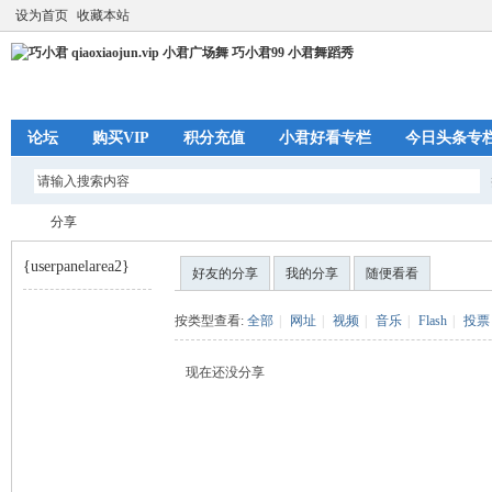
设为首页
收藏本站
论坛
购买VIP
积分充值
小君好看专栏
今日头条专
分享
{userpanelarea2}
好友的分享
我的分享
随便看看
巧
›
按类型查看:
全部
|
网址
|
视频
|
音乐
|
Flash
|
投票
现在还没分享