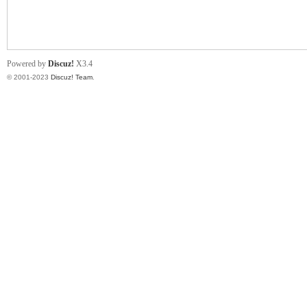
小
Powered by
Discuz!
X3.4
© 2001-2023
Discuz! Team
.
君
qia