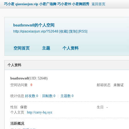
巧小君 qiaoxiaojun.vip 小君广场舞 巧小君99 小君舞蹈秀
返回首页
boatbrown0的个人空间
http://qiaoxiaojun.vip/?52648
[收藏]
[复制]
[RSS]
空间首页
主题
个人资料
个人资料
boatbrown0
(UID: 52648)
空间访问量
0
邮箱状态
未验证
统计信息
好友数 0
|
回帖数 0
|
主题数 0
性别
保密
生日
-
个人主页
http://carry-hq.xyz
活跃概况