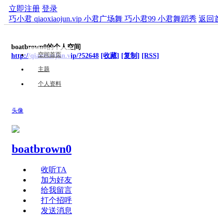
立即注册
登录
巧小君 qiaoxiaojun.vip 小君广场舞 巧小君99 小君舞蹈秀
返回
boatbrown0的个人空间
空间首页
http://qiaoxiaojun.vip/?52648
[收藏]
[复制]
[RSS]
主题
个人资料
头像
boatbrown0
收听TA
加为好友
给我留言
打个招呼
发送消息