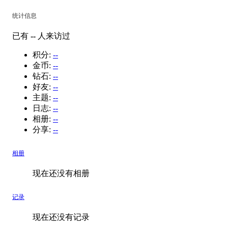
统计信息
已有
--
人来访过
积分:
--
金币:
--
钻石:
--
好友:
--
主题:
--
日志:
--
相册:
--
分享:
--
相册
现在还没有相册
记录
现在还没有记录