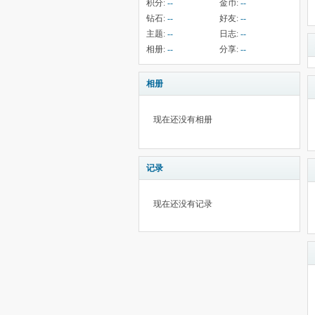
积分:
--
金币:
--
钻石:
--
好友:
--
主题:
--
日志:
--
相册:
--
分享:
--
相册
现在还没有相册
记录
现在还没有记录