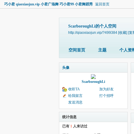
巧小君 qiaoxiaojun.vip 小君广场舞 巧小君99 小君舞蹈秀
返回首页
ScarboroughLi的个人空间
http://qiaoxiaojun.vip/?499384
[收藏]
[复
空间首页
主题
个人资
头像
ScarboroughLi
收听TA
加为好友
给我留言
打个招呼
发送消息
统计信息
已有
1
人来访过