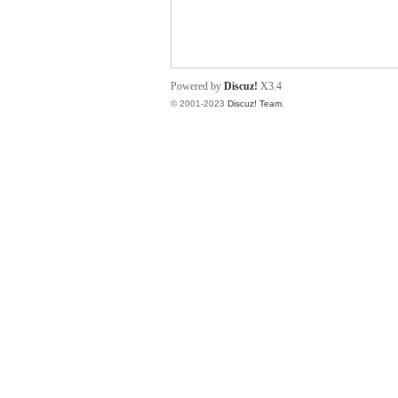
小
Powered by
Discuz!
X3.4
© 2001-2023
Discuz! Team
.
君
qia