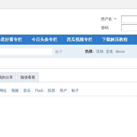
用户名
密码
小君好看专栏
今日头条专栏
西瓜视频专栏
下载解压教程
热搜:
活动
交友
discuz
帖子
搜
我的分享
随便看看
索
网址
|
视频
|
音乐
|
Flash
|
投票
|
用户
|
帖子