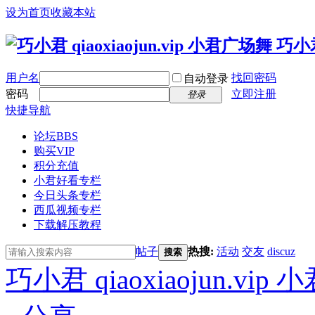
设为首页
收藏本站
用户名
找回密码
自动登录
密码
立即注册
登录
快捷导航
论坛
BBS
购买VIP
积分充值
小君好看专栏
今日头条专栏
西瓜视频专栏
下载解压教程
帖子
热搜:
活动
交友
discuz
搜索
巧小君 qiaoxiaojun.v