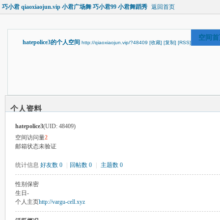
巧小君 qiaoxiaojun.vip 小君广场舞 巧小君99 小君舞蹈秀
返回首页
空间首
hatepolice3的个人空间
http://qiaoxiaojun.vip/?48409
[收藏]
[复制]
[RSS]
个人资料
hatepolice3
(UID: 48409)
空间访问量
2
邮箱状态
未验证
统计信息
好友数 0
|
回帖数 0
|
主题数 0
性别
保密
生日
-
个人主页
http://vargu-cell.xyz