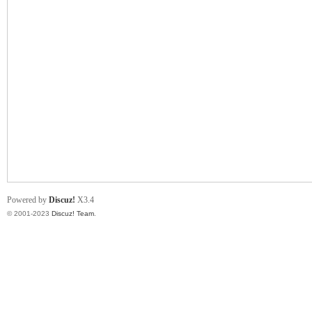
小
君
Powered by
Discuz!
X3.4
© 2001-2023
Discuz! Team
.
qia