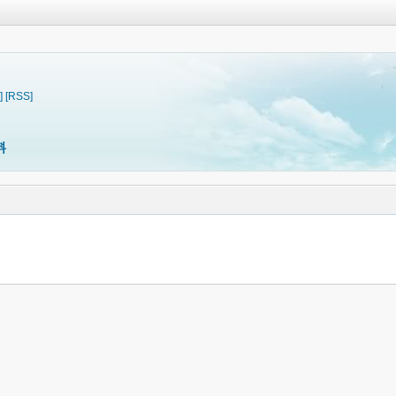
]
[RSS]
料