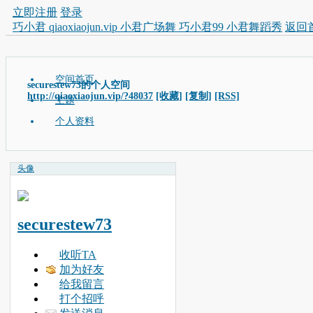
立即注册
登录
巧小君 qiaoxiaojun.vip 小君广场舞 巧小君99 小君舞蹈秀
返回
空间首页
securestew73的个人空间
http://qiaoxiaojun.vip/?48037
[收藏]
[复制]
[RSS]
主题
个人资料
头像
securestew73
收听TA
加为好友
给我留言
打个招呼