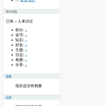
发送消息
统计信息
已有
--
人来访过
积分:
--
金币:
--
钻石:
--
好友:
--
主题:
--
日志:
--
相册:
--
分享:
--
相册
现在还没有相册
记录