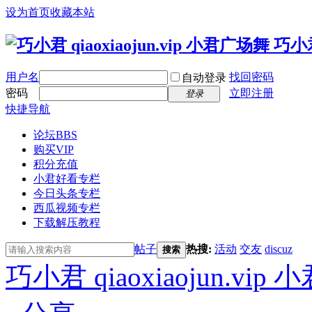
设为首页
收藏本站
用户名
找回密码
自动登录
密码
立即注册
登录
快捷导航
论坛
BBS
购买VIP
积分充值
小君好看专栏
今日头条专栏
西瓜视频专栏
下载解压教程
帖子
热搜:
活动
交友
discuz
搜索
巧小君 qiaoxiaojun.v