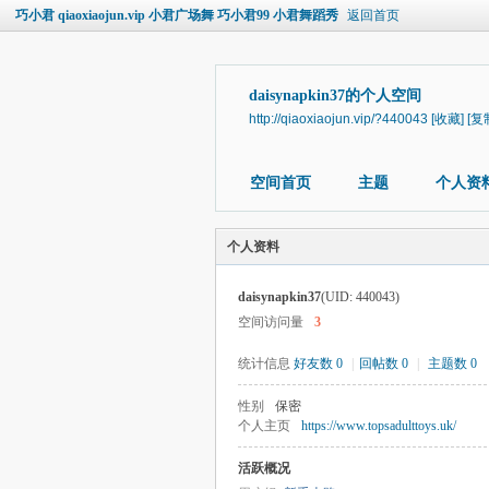
巧小君 qiaoxiaojun.vip 小君广场舞 巧小君99 小君舞蹈秀
返回首页
daisynapkin37的个人空间
http://qiaoxiaojun.vip/?440043
[收藏]
[复
空间首页
主题
个人资
个人资料
daisynapkin37
(UID: 440043)
空间访问量
3
统计信息
好友数 0
|
回帖数 0
|
主题数 0
性别
保密
个人主页
https://www.topsadulttoys.uk/
活跃概况