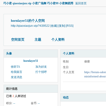
巧小君 qiaoxiaojun.vip 小君广场舞 巧小君99 小君舞蹈秀
返回首页
hornlayer51的个人空间
http://qiaoxiaojun.vip/?439522
[收藏]
[复制]
[RSS]
空间首页
主题
个人资料
头像
个人资料
hornlayer51
性别
保密
收听TA
加为好友
生日
给我留言
打个招呼
个人主页
https://breum-salom
misinformed-about
发送消息
统计信息
已有
2
人来访过
动态
积分:
--
金币:
--