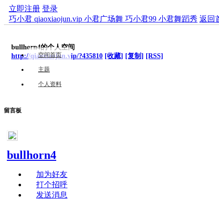
立即注册
登录
巧小君 qiaoxiaojun.vip 小君广场舞 巧小君99 小君舞蹈秀
返回
bullhorn4的个人空间
空间首页
http://qiaoxiaojun.vip/?435810
[收藏]
[复制]
[RSS]
主题
个人资料
留言板
bullhorn4
加为好友
打个招呼
发送消息