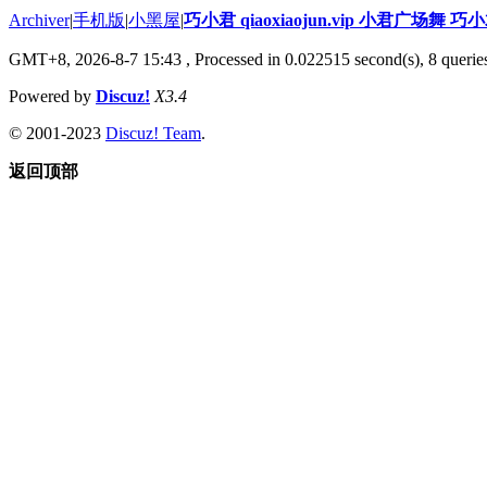
Archiver
|
手机版
|
小黑屋
|
巧小君 qiaoxiaojun.vip 小君广场舞 
GMT+8, 2026-8-7 15:43
, Processed in 0.022515 second(s), 8 queries
Powered by
Discuz!
X3.4
© 2001-2023
Discuz! Team
.
返回顶部