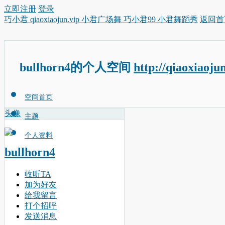
立即注册
登录
巧小君 qiaoxiaojun.vip 小君广场舞 巧小君99 小君舞蹈秀
返回首
bullhorn4的个人空间
http://qiaoxiaoju
空间首页
头像
主题
个人资料
bullhorn4
收听TA
加为好友
给我留言
打个招呼
发送消息