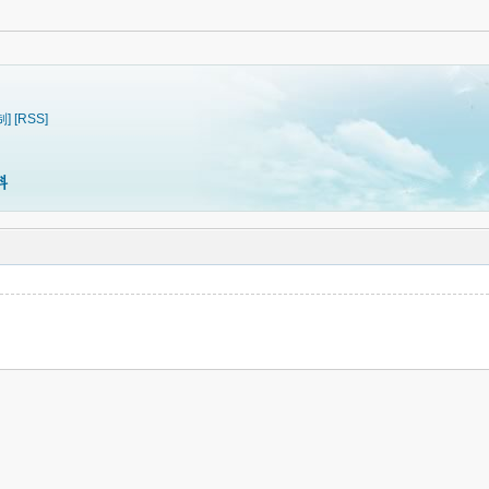
制]
[RSS]
料