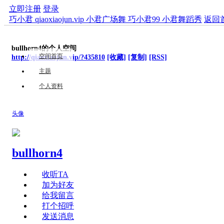
立即注册
登录
巧小君 qiaoxiaojun.vip 小君广场舞 巧小君99 小君舞蹈秀
返回
bullhorn4的个人空间
空间首页
http://qiaoxiaojun.vip/?435810
[收藏]
[复制]
[RSS]
主题
个人资料
头像
bullhorn4
收听TA
加为好友
给我留言
打个招呼
发送消息