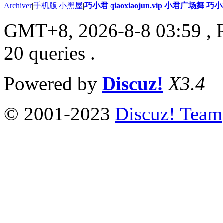
Archiver
|
手机版
|
小黑屋
|
巧小君 qiaoxiaojun.vip 小君广场舞 
GMT+8, 2026-8-8 03:59
, 
20 queries .
Powered by
Discuz!
X3.4
© 2001-2023
Discuz! Team