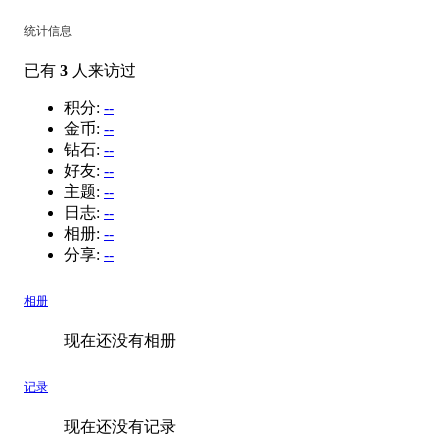
统计信息
已有
3
人来访过
积分:
--
金币:
--
钻石:
--
好友:
--
主题:
--
日志:
--
相册:
--
分享:
--
相册
现在还没有相册
记录
现在还没有记录